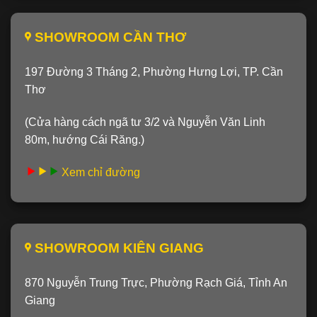
SHOWROOM CẦN THƠ
197 Đường 3 Tháng 2, Phường Hưng Lợi, TP. Cần
Thơ
(Cửa hàng cách ngã tư 3/2 và Nguyễn Văn Linh
80m, hướng Cái Răng.)
Xem chỉ đường
SHOWROOM KIÊN GIANG
870 Nguyễn Trung Trực, Phường Rạch Giá, Tỉnh An
Giang