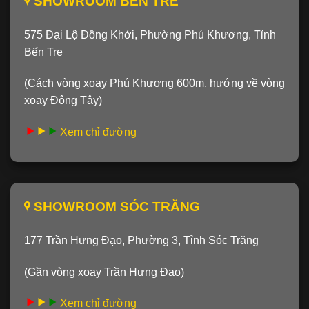
SHOWROOM BẾN TRE
575 Đại Lộ Đồng Khởi, Phường Phú Khương, Tỉnh
Bến Tre
(Cách vòng xoay Phú Khương 600m, hướng về vòng
xoay Đông Tây)
Xem chỉ đường
SHOWROOM SÓC TRĂNG
177 Trần Hưng Đạo, Phường 3, Tỉnh Sóc Trăng
(Gần vòng xoay Trần Hưng Đạo)
Xem chỉ đường