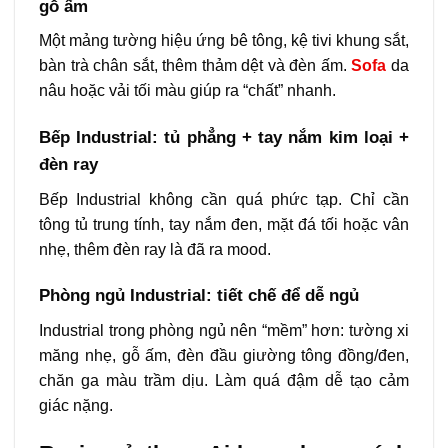
gỗ ấm
Một mảng tường hiệu ứng bê tông, kệ tivi khung sắt,
bàn trà chân sắt, thêm thảm dệt và đèn ấm.
Sofa
da
nâu hoặc vải tối màu giúp ra “chất” nhanh.
Bếp Industrial: tủ phẳng + tay nắm kim loại +
đèn ray
Bếp Industrial không cần quá phức tạp. Chỉ cần
tông tủ trung tính, tay nắm đen, mặt đá tối hoặc vân
nhẹ, thêm đèn ray là đã ra mood.
Phòng ngủ Industrial: tiết chế để dễ ngủ
Industrial trong phòng ngủ nên “mềm” hơn: tường xi
măng nhẹ, gỗ ấm, đèn đầu giường tông đồng/đen,
chăn ga màu trầm dịu. Làm quá đậm dễ tạo cảm
giác nặng.