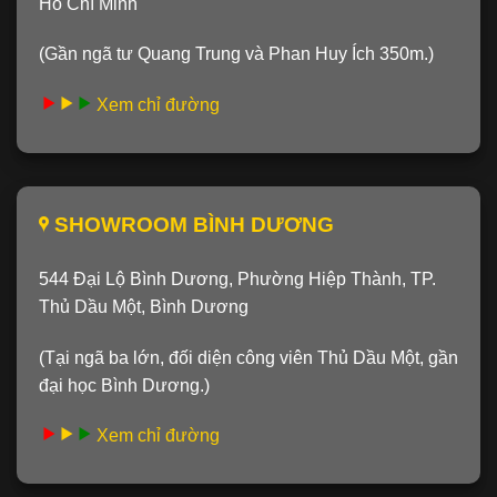
Hồ Chí Minh
(Gần ngã tư Quang Trung và Phan Huy Ích 350m.)
Xem chỉ đường
SHOWROOM BÌNH DƯƠNG
544 Đại Lộ Bình Dương, Phường Hiệp Thành, TP.
Thủ Dầu Một, Bình Dương
(Tại ngã ba lớn, đối diện công viên Thủ Dầu Một, gần
đại học Bình Dương.)
Xem chỉ đường