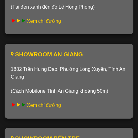
(Tại đèn xanh đèn đỏ Lê Hồng Phong)
Xem chỉ đường
SHOWROOM AN GIANG
1882 Trần Hưng Đạo, Phường Long Xuyên, Tỉnh An
Giang
(Cách Mobifone Tỉnh An Giang khoảng 50m)
Xem chỉ đường