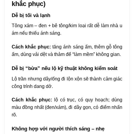
khắc phục)
Dễ bị tối và lạnh
Tông xám – đen + bê tông/kim loại rất dễ làm nhà u
ám nếu thiếu ánh sáng.
Cách khắc phục:
tăng ánh sáng ấm, thêm gỗ tông
ấm, dùng vải dệt và thảm để “làm mềm” không gian.
Dễ bị “bừa” nếu lộ kỹ thuật không kiểm soát
Lộ trần nhưng dây/ống đi lộn xộn sẽ thành cảm giác
công trình dang dở.
Cách khắc phục:
lộ có trục, có quy hoạch; dùng
màu đồng nhất (đen/xám), đi dây gọn, có điểm nhấn
rõ.
Không hợp với người thích sáng – nhẹ