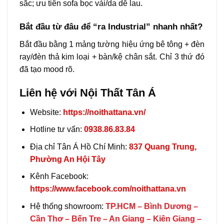
sắc; ưu tiên sofa bọc vải/da dễ lau.
Bắt đầu từ đâu để “ra Industrial” nhanh nhất?
Bắt đầu bằng 1 mảng tường hiệu ứng bê tông + đèn
ray/đèn thả kim loại + bàn/kệ chân sắt. Chỉ 3 thứ đó
đã tạo mood rõ.
Liên hệ với Nội Thất Tân Á
Website:
https://noithattana.vn/
Hotline tư vấn:
0938.86.83.84
Địa chỉ Tân Á Hồ Chí Minh:
837 Quang Trung,
Phường An Hội Tây
Kênh Facebook:
https://www.facebook.com/noithattana.vn
Hệ thống showroom:
TP.HCM – Bình Dương –
Cần Thơ – Bến Tre – An Giang – Kiên Giang –