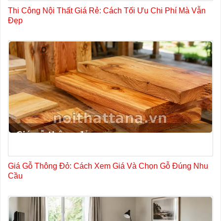
Thi Công Nội Thất Giá Rẻ: Cách Tối Ưu Chi Phí Mà Vẫn
Đẹp
Giá Gỗ Thông Đỏ: Cách Xem Giá Và Chọn Gỗ Đúng Nhu
Cầu